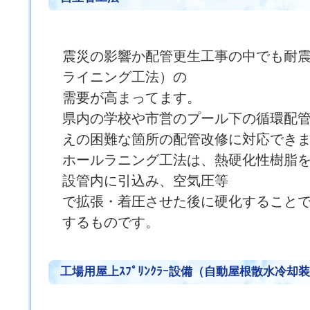
震災の影響か配管更生工事の中でも耐
ライニング工法）の
需要が高まってます。
県内の学校や市営のプール下の循環配
えの困難な箇所の配管改修に対応でき
ホールラニング工法は、熱硬化性樹脂
設管内に引込み、空気圧等
で拡張・着圧させた後に硬化すること
するものです。
工場用屋上ｽﾌﾟﾘﾝｸﾗｰ設備（自動屋根散水冷却